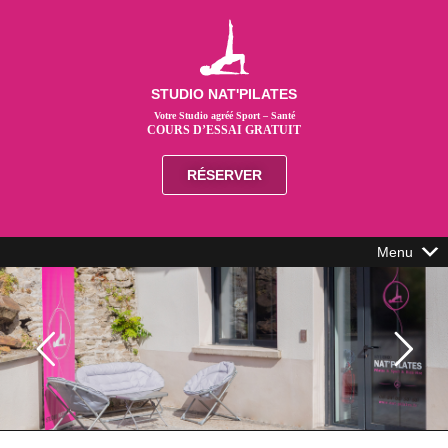
STUDIO NAT'PILATES
Votre Studio agréé Sport – Santé
COURS D’ESSAI GRATUIT
RÉSERVER
Menu