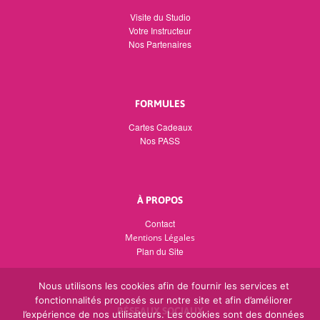
Visite du Studio
Votre Instructeur
Nos Partenaires
FORMULES
Cartes Cadeaux
Nos PASS
À PROPOS
Contact
Mentions Légales
Plan du Site
Nous utilisons les cookies afin de fournir les services et
fonctionnalités proposés sur notre site et afin d’améliorer
RÉSEAUX SOCIAUX
l’expérience de nos utilisateurs. Les cookies sont des données